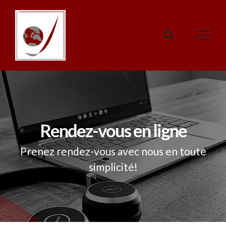
Passer
au
contenu
Rendez-vous en ligne
Prenez rendez-vous avec nous en toute
simplicité!